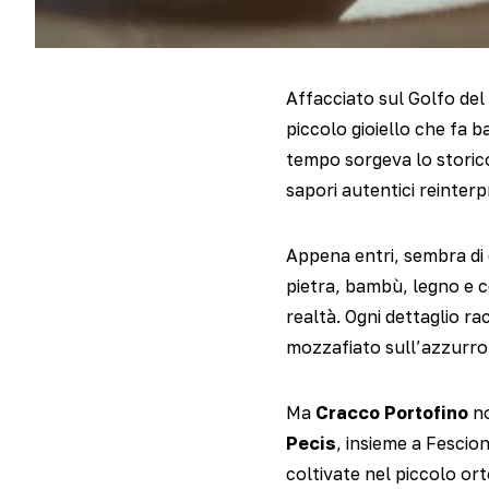
Affacciato sul Golfo del T
piccolo gioiello che fa b
tempo sorgeva lo stori
sapori autentici reinter
Appena entri, sembra di e
pietra, bambù, legno e 
realtà. Ogni dettaglio ra
mozzafiato sull’azzurro 
Ma
Cracco Portofino
no
Pecis
, insieme a Fescion
coltivate nel piccolo ort