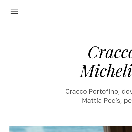
Menu
Cracco
Micheli
Cracco Portofino, dov
Mattia Pecis, p