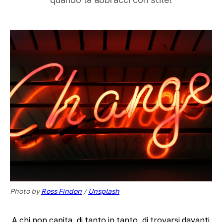
Photo by 
Ross Findon
 / 
Unsplash
A chi non capita, di tanto in tanto, di trovarsi davanti